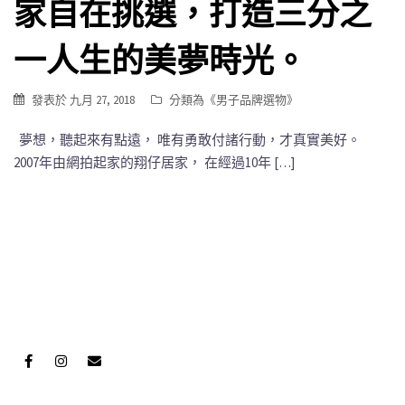
家自在挑選，打造三分之
一人生的美夢時光。
發表於
九月 27, 2018
分類為《
男子品牌選物
》
夢想，聽起來有點遠， 唯有勇敢付諸行動，才真實美好。
2007年由網拍起家的翔仔居家， 在經過10年 […]