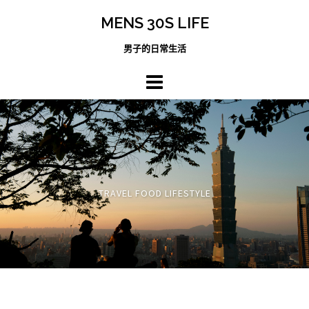
跳
MENS 30S LIFE
至
主
男子的日常生活
內
容
區
TRAVEL FOOD LIFESTYLE