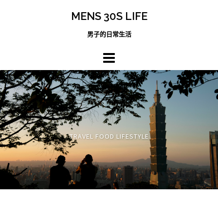
跳
MENS 30S LIFE
至
主
男子的日常生活
內
容
區
TRAVEL FOOD LIFESTYLE