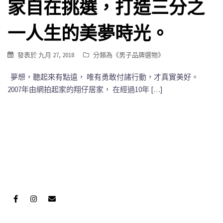
家自在挑選，打造三分之
一人生的美夢時光。
發表於
九月 27, 2018
分類為《
男子品牌選物
》
夢想，聽起來有點遠， 唯有勇敢付諸行動，才真實美好。
2007年由網拍起家的翔仔居家， 在經過10年 […]