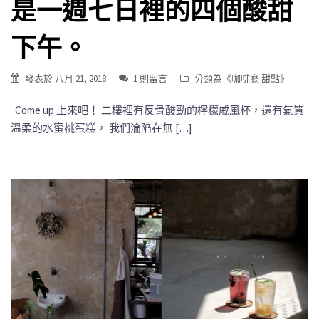
是一週七日裡的四個酸甜
下午。
發表於
八月 21, 2018
1 則留言
分類為《
咖啡廳 甜點
》
Come up 上來吧！ 二樓裡有反骨酸勁的檸檬戚風杯，還有氣質
溫柔的水蜜桃蛋糕， 我們淪陷在無 […]