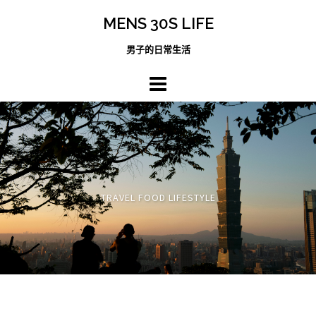
跳
MENS 30S LIFE
至
主
男子的日常生活
內
容
區
TRAVEL FOOD LIFESTYLE