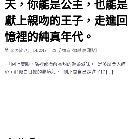
天，你能是公主，也能是
獻上親吻的王子，走進回
憶裡的純真年代。
發表於
八月 14, 2018
分類為《
咖啡廳 甜點
》
「閉上雙眼，嘴裡那微酸香甜的輕柔滋味， 是多麼令人醉
心，好似白日裡的夢境般， 剎那間自己走進了17 […]