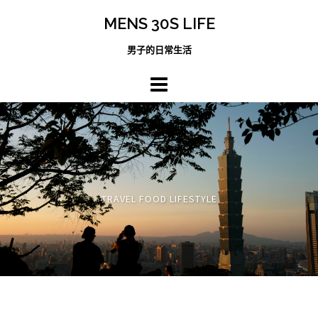
跳
MENS 30S LIFE
至
主
男子的日常生活
內
容
區
TRAVEL FOOD LIFESTYLE