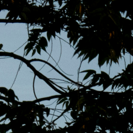
跳
MENS 30S LIFE
至
主
男子的日常生活
內
容
區