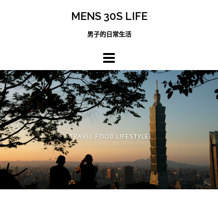
跳
MENS 30S LIFE
至
主
男子的日常生活
內
容
區
TRAVEL FOOD LIFESTYLE