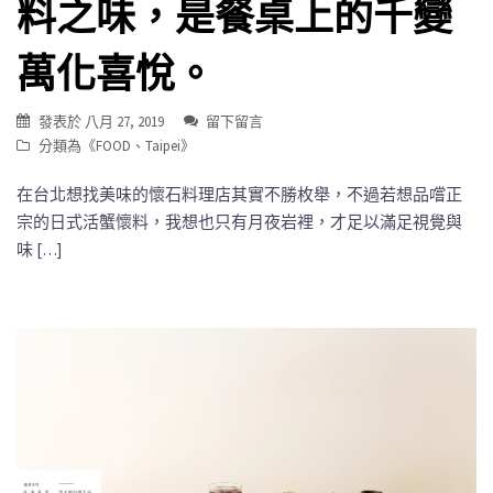
料之味，是餐桌上的千變
萬化喜悅。
發表於
八月 27, 2019
留下留言
分類為《
FOOD
、
Taipei
》
在台北想找美味的懷石料理店其實不勝枚舉，不過若想品嚐正
宗的日式活蟹懷料，我想也只有月夜岩裡，才足以滿足視覺與
味 […]