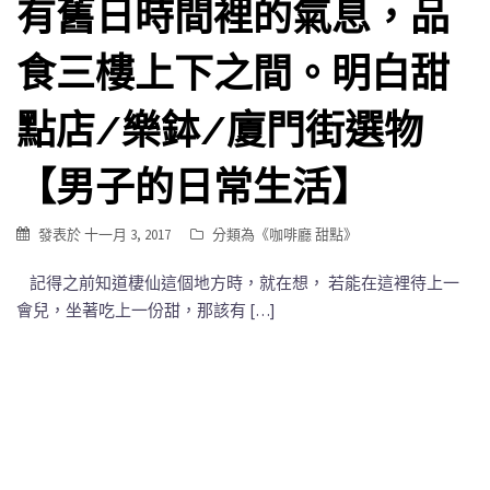
有舊日時間裡的氣息，品
食三樓上下之間。明白甜
點店/樂鉢/廈門街選物
【男子的日常生活】
發表於
十一月 3, 2017
分類為《
咖啡廳 甜點
》
記得之前知道棲仙這個地方時，就在想， 若能在這裡待上一
會兒，坐著吃上一份甜，那該有 […]