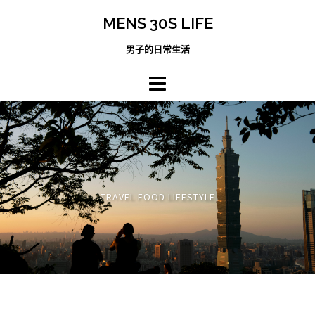
跳
MENS 30S LIFE
至
主
男子的日常生活
內
容
區
TRAVEL FOOD LIFESTYLE