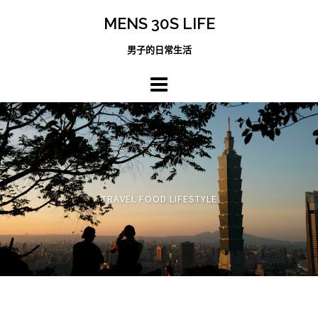
跳
MENS 30S LIFE
至
主
男子的日常生活
內
容
區
TRAVEL FOOD LIFESTYLE