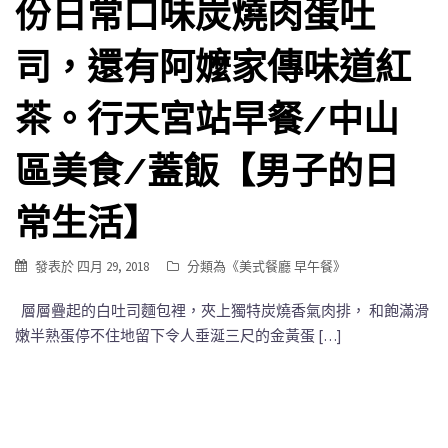
份日常口味炭燒肉蛋吐
司，還有阿嬤家傳味道紅
茶。行天宮站早餐/中山
區美食/蓋飯【男子的日
常生活】
發表於
四月 29, 2018
分類為《
美式餐廳 早午餐
》
層層疊起的白吐司麵包裡，夾上獨特炭燒香氣肉排， 和飽滿滑
嫩半熟蛋停不住地留下令人垂涎三尺的金黃蛋 […]