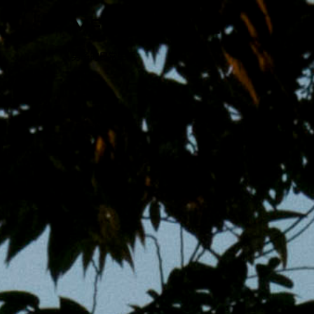
跳
MENS 30S LIFE
至
主
男子的日常生活
內
容
區