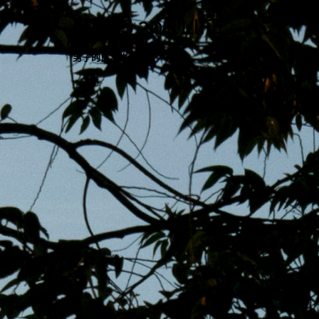
跳
MENS 30S LIFE
至
主
男子的日常生活
內
容
區