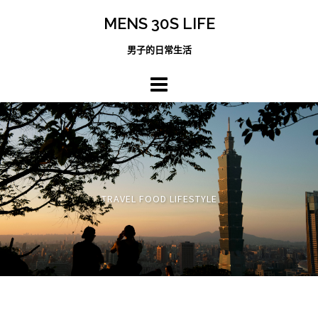
跳
MENS 30S LIFE
至
主
男子的日常生活
內
容
區
TRAVEL FOOD LIFESTYLE