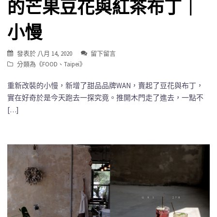
的芒果豆花與紅茶布丁｜
小慢
發表於
八月 14, 2020
留下留言
分類為《
FOOD
、
Taipei
》
重新改裝的小慢，新增了甜品品牌WAN，賣起了豆花與布丁，
實在好奇於是今天跑去一探究竟。推開木門走了進去，一點不
[…]