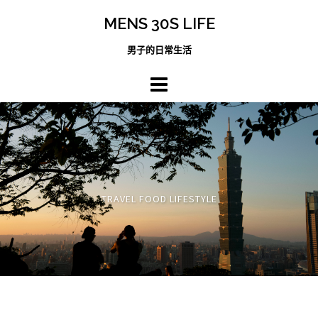
跳
MENS 30S LIFE
至
主
男子的日常生活
內
容
區
TRAVEL FOOD LIFESTYLE