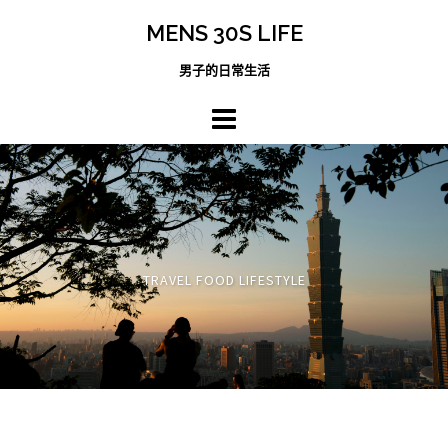
跳
MENS 30S LIFE
至
主
男子的日常生活
內
容
區
TRAVEL FOOD LIFESTYLE