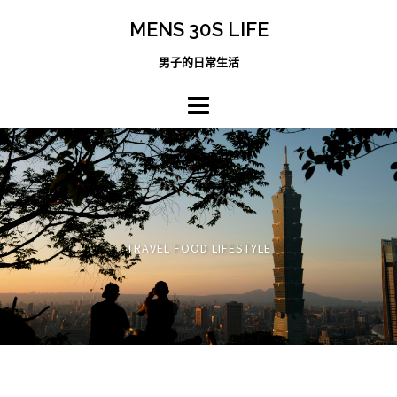
跳
MENS 30S LIFE
至
主
男子的日常生活
內
容
區
TRAVEL FOOD LIFESTYLE