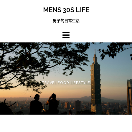
跳
MENS 30S LIFE
至
主
男子的日常生活
內
容
區
TRAVEL FOOD LIFESTYLE