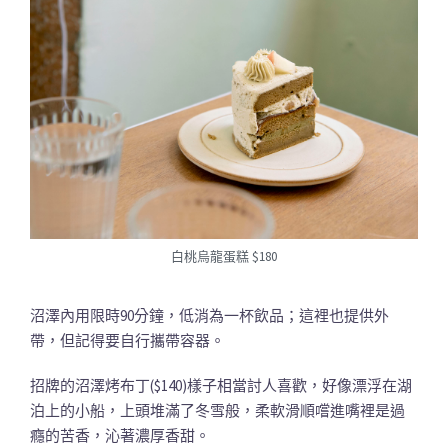
白桃烏龍蛋糕 $180
沼澤內用限時90分鐘，低消為一杯飲品；這裡也提供外
帶，但記得要自行攜帶容器。
招牌的沼澤烤布丁($140)樣子相當討人喜歡，好像漂浮在湖
泊上的小船，上頭堆滿了冬雪般，柔軟滑順嚐進嘴裡是過
癮的苦香，沁著濃厚香甜。