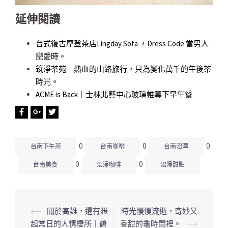
延伸閱讀
台式復古摩登茶店Lingday Sofa ，Dress Code 當男人
戀愛時。
筑淨茶苑｜熱血的山路旅行，只為變化萬千的午後茶
時光。
ACME is Back｜士林北藝中心玻璃帷幕下早午餐
0
0
0
台南下午茶
台南咖啡
台南沼澤
0
0
台南美食
沼澤咖啡
沼澤甜點
⟵
關於高雄，還有想
時光慢慢流逝，奇妙又
文
起常日的人情棲所｜鶴
香甜的龜時間裡。
⟶