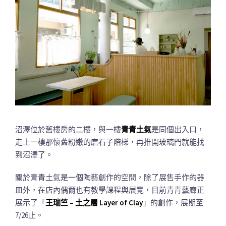
沼澤位於舊樓房的二樓，與一樓
青青土氣
是同個出入口，
走上一樓那懷舊粉嫩的磨石子階梯，再推開玻璃門就能找
到沼澤了。
關於青青土氣是一個陶藝創作的空間，除了展售手作的器
皿外，在店內偶爾也有教學課程與展覽，目前青青藝廊正
展示了「
王瑞竺 – 土之層 Layer of Clay
」的創作，展期至
7/26止。