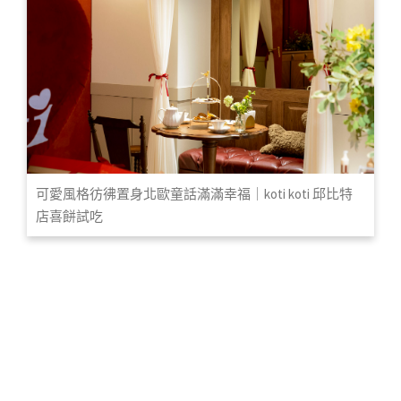
可愛風格彷彿置身北歐童話滿滿幸福｜koti koti 邱比特
店喜餅試吃