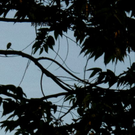
跳
MENS 30S LIFE
至
主
男子的日常生活
內
容
區