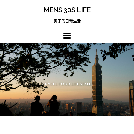
跳
MENS 30S LIFE
至
主
男子的日常生活
內
容
區
TRAVEL FOOD LIFESTYLE