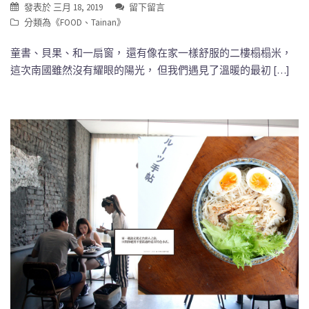
發表於
三月 18, 2019
留下留言
分類為《
FOOD
、
Tainan
》
童書、貝果、和一扇窗， 還有像在家一樣舒服的二樓榻榻米，
這次南國雖然沒有耀眼的陽光， 但我們遇見了溫暖的最初 […]