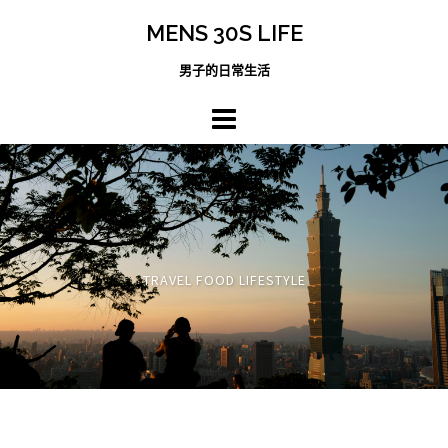
跳
MENS 30S LIFE
至
主
男子的日常生活
內
容
區
TRAVEL FOOD LIFESTYLE