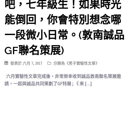
吧，七年級生！如果時光
能倒回，你會特別想念哪
一段微小日常。(敦南誠品
GF聯名策展)
發表於
六月 7, 2017
分類為《
男子實驗性文章
》
六月實驗性文章完成後，非常榮幸收到誠品敦南聯名策展邀
請，一起與誠品共同策劃了GF特展 ; 《 來 […]