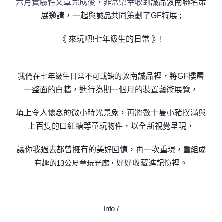
六月實驗性文章完成後，非常榮幸收到
誠品敦南聯名策
展邀請，一起與
誠品
共同策劃了GF特展 ;
《 來玩吧!七年級生的日常 》!
我們在七年級生日常不可或缺的
敦南誠品裡，將GF樓層
一整面的白牆，
進行為期一個月的裝置藝術展覽，
填上令人懷念的微小時光景象，
再將數十隻小豬撲滿與
上百隻的口紅糖等童玩物件，
以全新視覺呈現，
讓你我過去都曾擁有的美好回憶，再一次重現，
重組成
有趣的13公尺童玩光廊，
好好收藏進記憶裡。
Info /