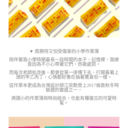
▼ 既期待又怕受傷害的小學作業簿
陪伴著我小學時期最長一段時間的本子，
記憶裡，我總
是因為不小心帶著它們，而被處罰。
而每次老師批改後，都會從第一排傳下去，
打開看著上
頭的甲乙丙丁，
心情都好像在抽著驚喜包一樣。
這作業本更成為
台灣設計師
江奕勳
登上2017倫敦秋冬時
裝週的靈感之一，
將國小的作業簿與時尚結合，也能有種復古的可愛時
髦。