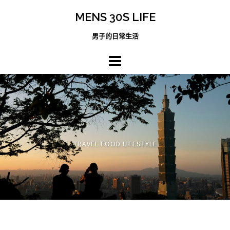
跳
MENS 30S LIFE
至
主
男子的日常生活
內
容
區
TRAVEL FOOD LIFESTYLE