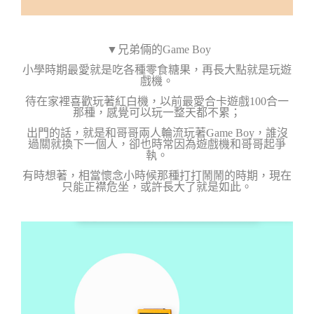
▼兄弟倆的Game Boy
小學時期最愛就是吃各種零食糖果，再長大點就是玩遊
戲機。
待在家裡喜歡玩著紅白機，以前最愛合卡遊戲100合一
那種，感覺可以玩一整天都不累；
出門的話，就是和哥哥兩人輪流玩著Game Boy，誰沒
過關就換下一個人，卻也時常因為遊戲機和哥哥起爭
執。
有時想著，相當懷念小時候那種打打鬧鬧的時期，現在
只能正襟危坐，或許長大了就是如此。