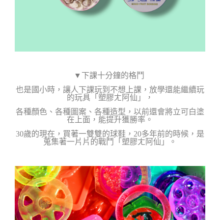
▼下課十分鐘的格鬥
也是國小時，讓人下課玩到不想上課，放學還能繼續玩
的玩具「塑膠ㄤ阿仙」，
各種顏色、各種圖案、各種造型，以前還會將立可白塗
在上面，能提升獲勝率。
30歲的現在，買著一雙雙的球鞋，20多年前的時候，是
蒐集著一片片
的戰鬥「塑膠ㄤ阿仙」。