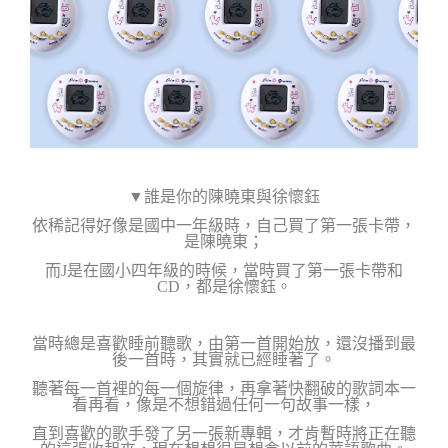
▼誰是你的陳曉東與徐懷鈺
依稀記得好像是國中一年級時，
自己買了第一張卡帶，
是陳曉東；
而J是在國小
四年級的時候，當時買了第一張卡帶和
CD，都是徐懷鈺。
當時總是喜歡睡前聽歌，由第一首開始放，還沒播到最
後一首時，其實就已經睡著了。
聽著每一首裡的每一個旋律，再拿著快翻破的歌詞本一
看再看，像是不想
錯過任何一句故事一樣，
直到喜歡的歌手發了另一張新專輯，才肯暫時將正在聽