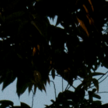
跳
MENS 30S LIFE
至
主
男子的日常生活
內
容
區