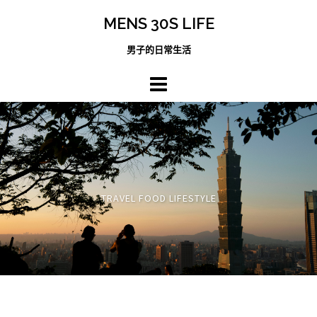
跳
MENS 30S LIFE
至
主
男子的日常生活
內
容
區
TRAVEL FOOD LIFESTYLE