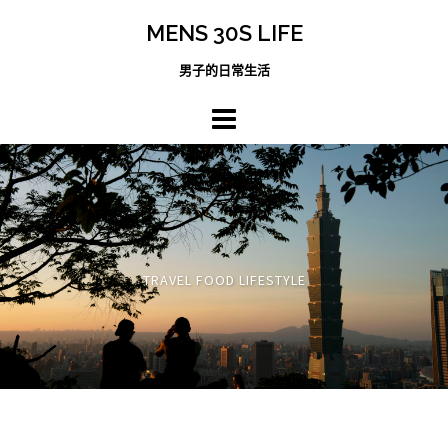
跳
MENS 30S LIFE
至
主
男子的日常生活
內
容
區
TRAVEL FOOD LIFESTYLE