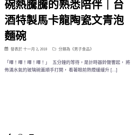
碗熱騰騰的熟悉陪伴｜台
酒特製馬卡龍陶瓷文青泡
麵碗
發表於
十一月 2, 2018
分類為《
男子食品
》
「嗶！嗶！嗶！嗶！」 五分鐘的等待，是計時器鈴聲響起， 將
佈滿水氣的玻璃碗蓋順手打開， 看著眼前熱煙緩緩升 […]