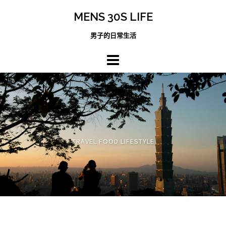
跳
MENS 30S LIFE
至
主
男子的日常生活
內
容
區
TRAVEL FOOD LIFESTYLE