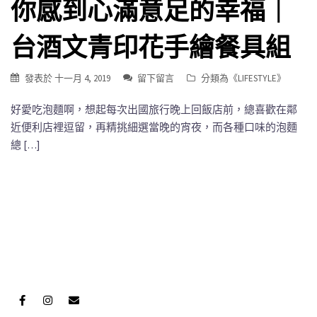
你感到心滿意足的幸福｜
台酒文青印花手繪餐具組
發表於
十一月 4, 2019
留下留言
分類為《
LIFESTYLE
》
好愛吃泡麵啊，想起每次出國旅行晚上回飯店前，總喜歡在鄰
近便利店裡逗留，再精挑細選當晚的宵夜，而各種口味的泡麵
總 […]