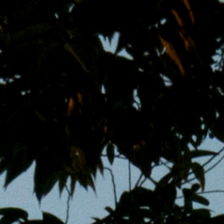
跳
MENS 30S LIFE
至
主
男子的日常生活
內
容
區