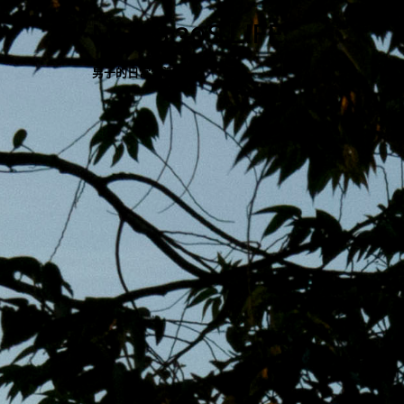
跳
MENS 30S LIFE
至
主
男子的日常生活
內
容
區