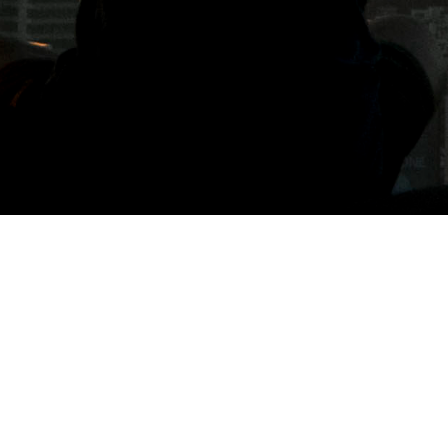
標籤: 吳興街漢堡