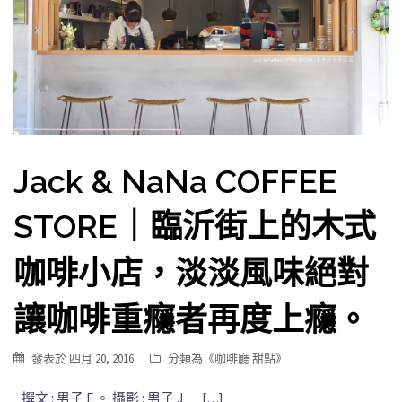
Jack & NaNa COFFEE
STORE｜臨沂街上的木式
咖啡小店，淡淡風味絕對
讓咖啡重癮者再度上癮。
發表於
四月 20, 2016
分類為《
咖啡廳 甜點
》
撰文 : 男子 E 。 攝影 : 男子 J […]