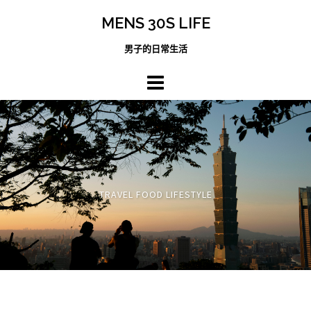
跳
MENS 30S LIFE
至
主
男子的日常生活
內
容
區
TRAVEL FOOD LIFESTYLE