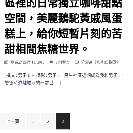
區裡的日常獨立咖啡甜點
空間，美麗鵝駝黃戚風蛋
糕上，給你短暫片刻的苦
甜相間焦糖世界。
發表於
四月 13, 2016
2 則留言
分類為《
咖啡廳 甜點
》
撰文 : 男子 E 。 攝影 : 男子 J 民生社區近期成為我和男子 J，
想暫時遠離城囂的一處世 […]
文
上一頁
1
2
3
章