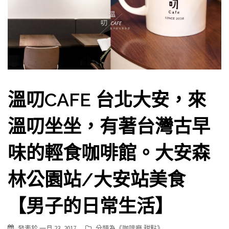
溫叨CAFE 台北大安，來
溫叨坐坐，有著台灣古早
味的輕食咖啡館。大安森
林公園站/大安站美食
【男子的日常生活】
發表於
一月 23, 2017
分類為《
咖啡廳 甜點
》