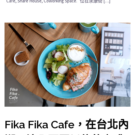
Cafe, Share House, Coworking Space. 位在永康街 […]
Fika Fika Cafe，在台北內