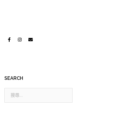
導
覽
SEARCH
搜
尋: