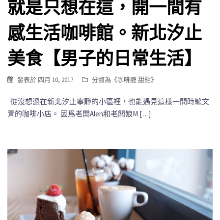
就是只想在這，開一間有
感生活咖啡館。新北汐止
美食【男子的日常生活】
發表於
四月 10, 2017
分類為《
咖啡廳 甜點
》
從沒想過在新北汐止寧靜的小區裡，也能遇見這樣一間時髦文
青的咖啡小店。 因爲老闆Alen和老闆娘M […]