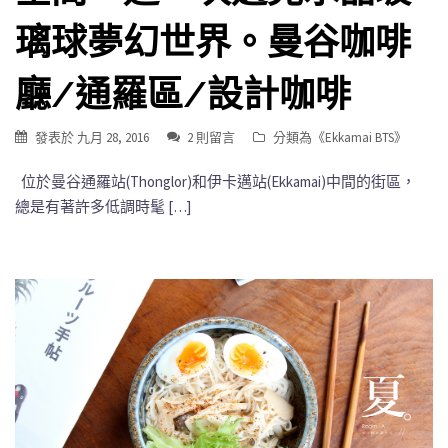
璃球夢幻世界。曼谷咖啡
廳/通羅區/設計咖啡
發表於
九月 28, 2016
2 則留言
分類為《
Ekkamai BTS
》
位於曼谷通羅站(Thonglor)和伊卡邁站(Ekkamai)中間的街區，
總是有著許多低調時髦 […]