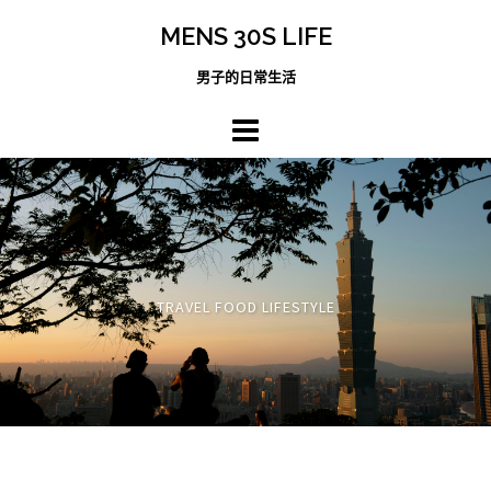
跳
MENS 30S LIFE
至
主
男子的日常生活
內
容
區
TRAVEL FOOD LIFESTYLE