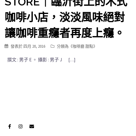
STORE｜臨沂街上的木式
咖啡小店，淡淡風味絕對
讓咖啡重癮者再度上癮。
發表於
四月 20, 2016
分類為《
咖啡廳 甜點
》
撰文 : 男子 E 。 攝影 : 男子 J […]