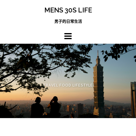
跳
MENS 30S LIFE
至
主
男子的日常生活
內
容
區
TRAVEL FOOD LIFESTYLE