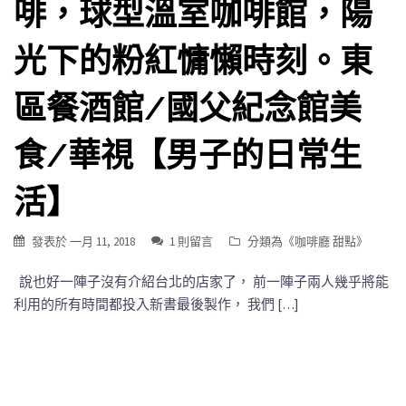
啡，球型溫室咖啡館，陽
光下的粉紅慵懶時刻。東
區餐酒館/國父紀念館美
食/華視【男子的日常生
活】
發表於
一月 11, 2018
1 則留言
分類為《
咖啡廳 甜點
》
說也好一陣子沒有介紹台北的店家了， 前一陣子兩人幾乎將能
利用的所有時間都投入新書最後製作， 我們 […]