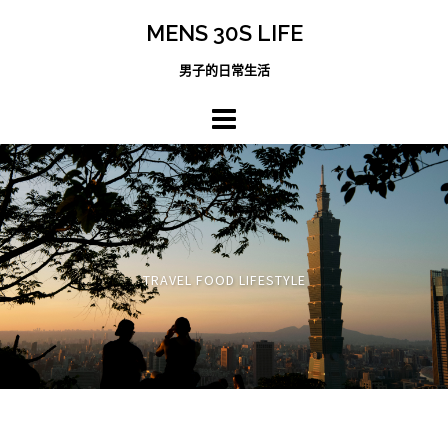
跳
MENS 30S LIFE
至
主
男子的日常生活
內
容
區
TRAVEL FOOD LIFESTYLE