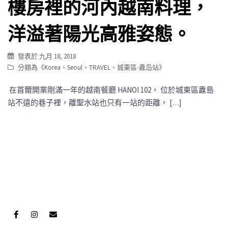
樓房裡的河內越南料理，
洋溢著陽光高雅姿態。
發表於
九月 18, 2018
分類為《
Korea
、
Seoul
、
TRAVEL
、
城東區-纛岛站
》
在首爾開業剛滿一年的越南餐廳 HANOI 102， 位於城東區纛島
站不遠的巷子裡，離聖水站也只有一站的距離， […]