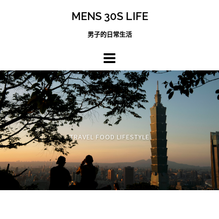
跳
MENS 30S LIFE
至
主
男子的日常生活
內
容
區
TRAVEL FOOD LIFESTYLE