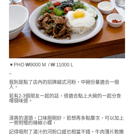
▼PHO ₩9000 M / ₩ 11000 L
–
我則是
點了店內的招牌越式河粉，
中碗份量適合一個
人，
若有2-3個朋友一起的話，很適合
點上
大碗的一起分食
嚐個味道。
清爽的湯頭，口味剛剛好，若想再多點層次，可以加上
一旁附贈的辣椒小蝶，
記得吸附了湯汁的河粉口感也相當不錯，牛肉薄片軟嫩