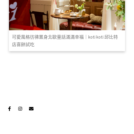
可愛風格彷彿置身北歐童話滿滿幸福｜koti koti 邱比特
店喜餅試吃