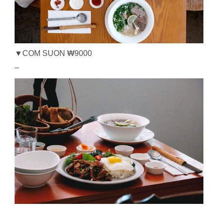
▼COM SUON ₩9000
–