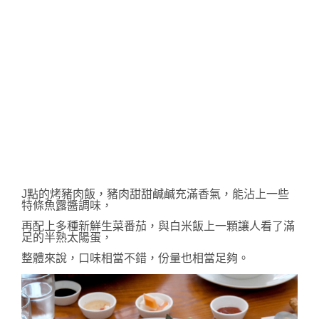
J點的烤豬肉飯，豬肉甜甜鹹鹹充滿香氣，能沾上一些
特條魚露醬調味，
再配上多種新鮮生菜番茄，與
白米飯上一顆讓人看了滿
足的半熟太陽蛋，
整體來說，口味相當不錯，份量也相當足夠。