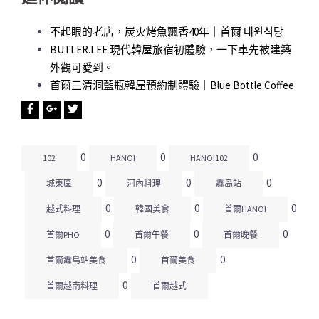
不起眼的老店，炭火烤魚飄香40年｜首爾 대원식당
BUTLER.LEE 現代韓屋旅宿初體驗，一下車先被建築
外觀可愛到。
首爾三清洞藍瓶韓屋預約制體驗｜Blue Bottle Coffee
0
0
0
102
HANOI
HANOI102
0
0
0
城東區
河內料理
纛岛站
0
0
0
越式料理
韓國美食
首爾HANOI
0
0
0
首爾PHO
首爾午餐
首爾晚餐
0
0
首爾纛島站美食
首爾美食
0
首爾越南料理
首爾越式