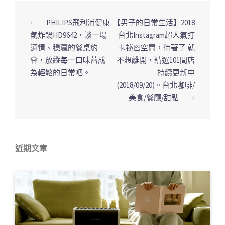
⟵
PHILIPS飛利浦健康
【男子的日常生活】2018
文
氣炸鍋HD9642，談一場
台北Instagram超人氣打
章
適情、穩贏的餐桌約
卡祕密空間，待著了 就
導
會，放縱每一口味蕾成
不想離開，精選101間店
覽
為輕鬆的日常吧。
持續更新中
列
(2018/09/20)。台北咖啡/
美食/餐廳/甜點
⟶
近期文章