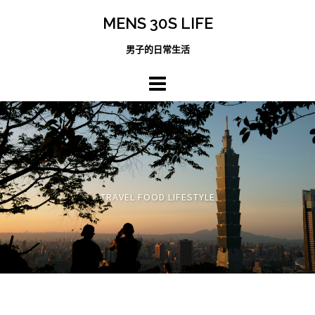
跳
MENS 30S LIFE
至
主
男子的日常生活
內
容
區
TRAVEL FOOD LIFESTYLE