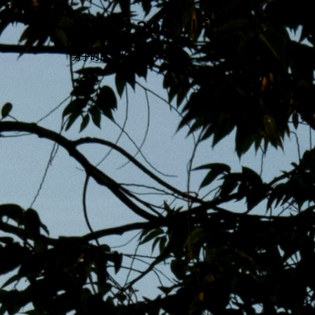
跳
MENS 30S LIFE
至
主
男子的日常生活
內
容
區