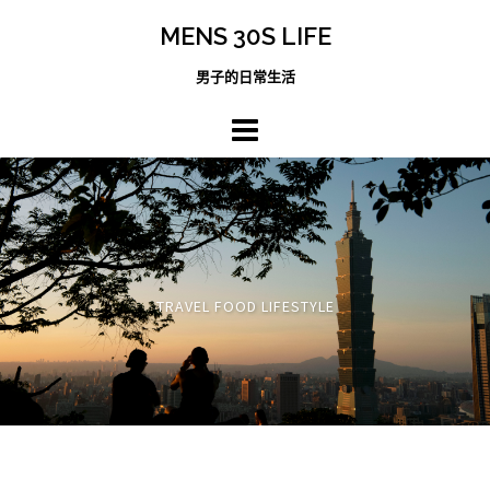
跳
MENS 30S LIFE
至
主
男子的日常生活
內
容
區
TRAVEL FOOD LIFESTYLE