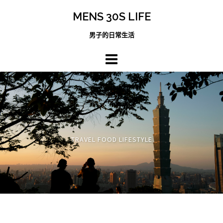
跳
MENS 30S LIFE
至
主
男子的日常生活
內
容
區
TRAVEL FOOD LIFESTYLE