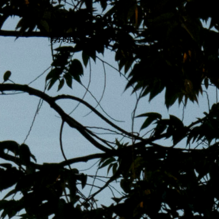
跳
MENS 30S LIFE
至
主
男子的日常生活
內
容
區