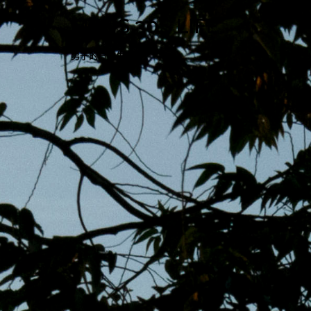
跳
MENS 30S LIFE
至
主
男子的日常生活
內
容
區