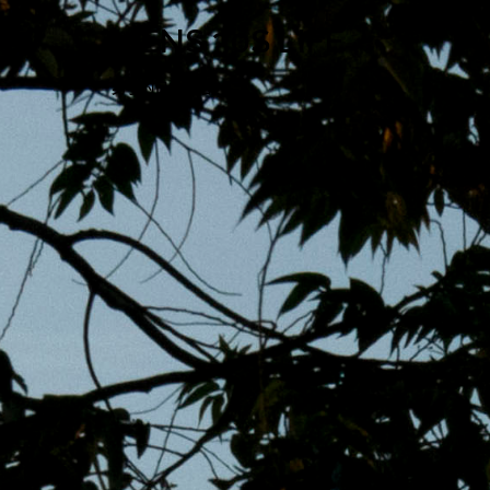
跳
MENS 30S LIFE
至
主
男子的日常生活
內
容
區