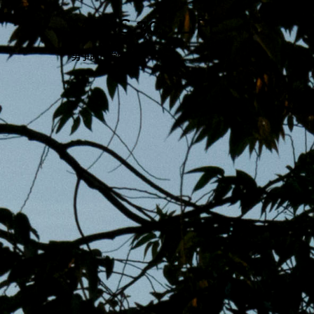
跳
MENS 30S LIFE
至
主
男子的日常生活
內
容
區