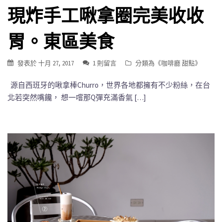
現炸手工啾拿圈完美收收
胃。東區美食
發表於
十月 27, 2017
1 則留言
分類為《
咖啡廳 甜點
》
源自西班牙的啾拿棒Churro，世界各地都擁有不少粉絲，在台
北若突然嘴饞， 想一嚐那Q彈充滿香氣 […]