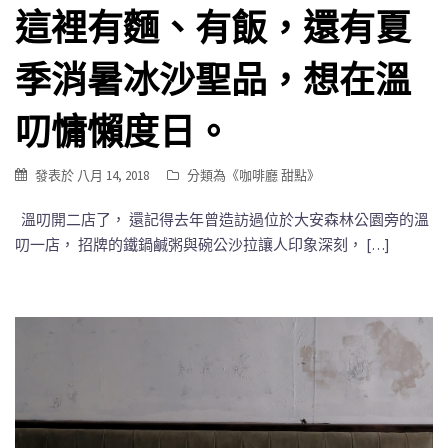
這裡有麵、有飯，還有夏
季消暑冰沙聖品，想在溫
叨慵懶度日。
發表於
八月 14, 2018
分類為《
咖啡廳 甜點
》
溫叨開二店了， 還記得去年曾造訪過位於大安森林公園旁的溫
叨一店， 招牌的鐵鍋鹹粥與碗公沙拉讓人印象深刻， […]