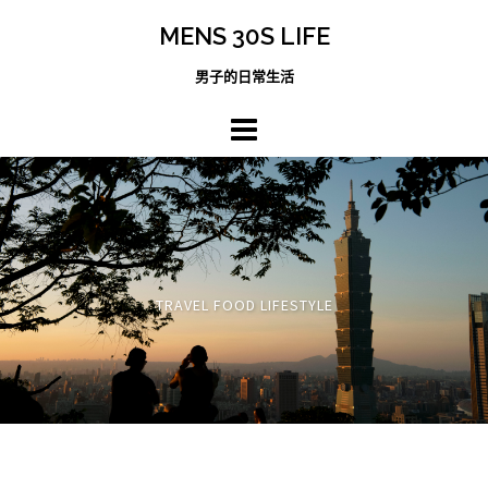
跳
MENS 30S LIFE
至
主
男子的日常生活
內
容
區
TRAVEL FOOD LIFESTYLE