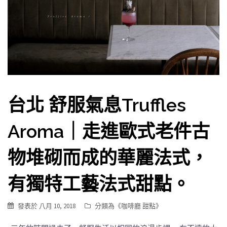
台北 舒服氣息Truffles
Aroma｜走進歐式老件古
物堆砌而成的華麗法式，
有獨特工藝法式甜點。
發表於
八月 10, 2018
分類為《
咖啡廳 甜點
》