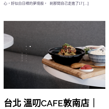
心，好似白日裡的夢境般， 剎那間自己走進了17 […]
台北 溫叨CAFE敦南店｜