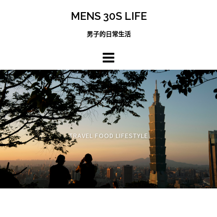
跳
MENS 30S LIFE
至
主
男子的日常生活
內
容
區
TRAVEL FOOD LIFESTYLE