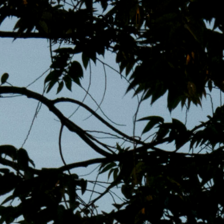
跳
MENS 30S LIFE
至
主
男子的日常生活
內
容
區