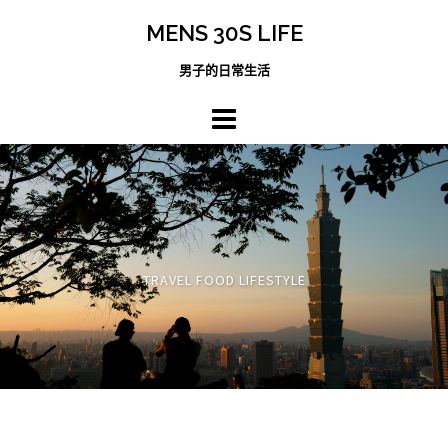
跳
MENS 30S LIFE
至
主
男子的日常生活
內
容
區
TRAVEL FOOD LIFESTYLE