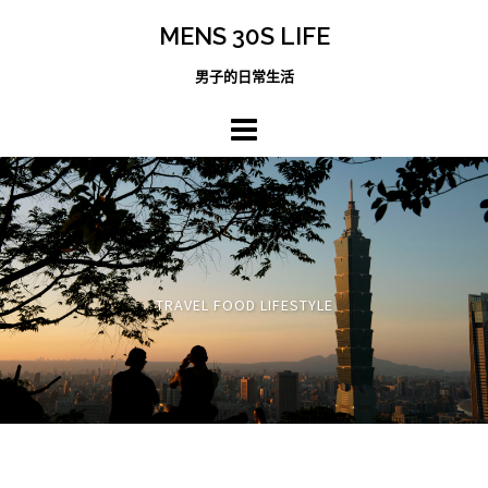
跳
MENS 30S LIFE
至
主
男子的日常生活
內
容
區
TRAVEL FOOD LIFESTYLE