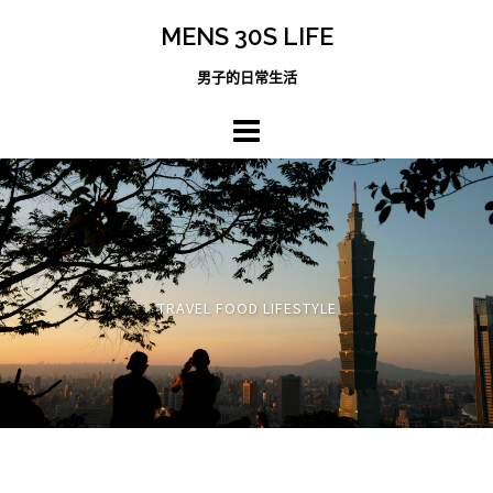
跳
MENS 30S LIFE
至
主
男子的日常生活
內
容
區
TRAVEL FOOD LIFESTYLE