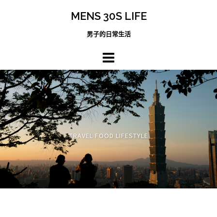
跳
MENS 30S LIFE
至
主
男子的日常生活
內
容
區
TRAVEL FOOD LIFESTYLE