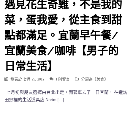
遇見花生奇雞，不是我的
菜，蛋我愛，從主食到甜
點都滿足。宜蘭早午餐/
宜蘭美食/咖啡【男子的
日常生活】
發表於
七月 25, 2017
1 則留言
分類為《
美食
》
七月初與朋友選擇由台北出走，開著車去了一日宜蘭， 在造訪
田野裡的生活道具店 Norim […]