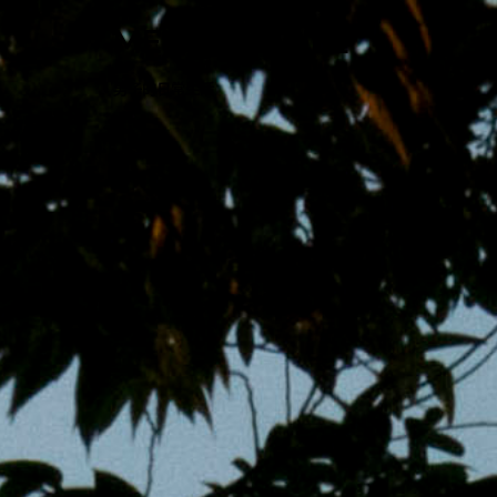
跳
MENS 30S LIFE
至
主
男子的日常生活
內
容
區