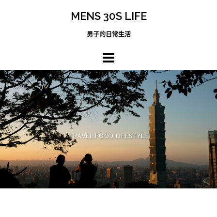
跳
MENS 30S LIFE
至
主
男子的日常生活
內
容
區
TRAVEL FOOD LIFESTYLE