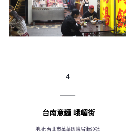
4
─
─
─
台南意麵 峨嵋街
地址: 台北市萬華區峨眉街90號