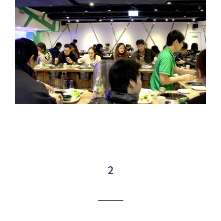
2
─
─
─