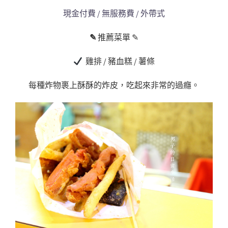
現金付費 / 無服務費 / 外帶式
✎
推薦菜單 ✎
雞排 / 豬血糕 / 薯條
每種炸物裹上酥酥的炸皮，吃起來非常的過癮。