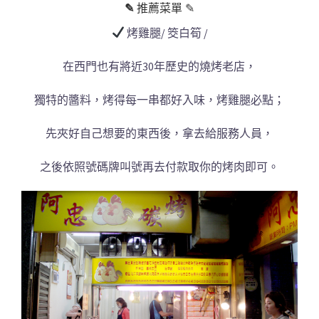
✎
推薦菜單 ✎
烤雞腿/ 筊白筍 /
在西門也有將近30年歷史的燒烤老店，
獨特的醬料，烤得每一串都好入味，烤雞腿必點；
先夾好自己想要的東西後，拿去給服務人員，
之後依照號碼牌叫號再去付款取你的烤肉即可。