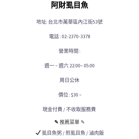
阿財虱目魚
地址: 台北市萬華區內江街53號
電話 : 02-2370-3378
營業時間 :
週一 ~ 週六 22:00~ 05:00
周日公休
價位 : $30 ~
現金付費 / 不收取服務費
✎
推薦菜單 ✎
虱目魚粥 / 煎虱目魚 / 滷肉飯