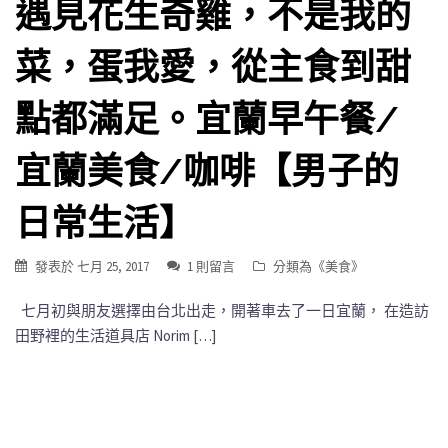
遇見花生奇雞，不是我的
菜，蛋我愛，從主食到甜
點都滿足。宜蘭早午餐/
宜蘭美食/咖啡【男子的
日常生活】
發表於
七月 25, 2017
1 則留言
分類為《
美食
》
七月初與朋友選擇由台北出走，開著車去了一日宜蘭， 在造訪
田野裡的生活道具店 Norim […]