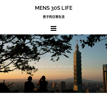
跳
MENS 30S LIFE
至
主
男子的日常生活
內
容
區
TRAVEL FOOD LIFESTYLE