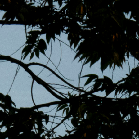
跳
MENS 30S LIFE
至
主
男子的日常生活
內
容
區