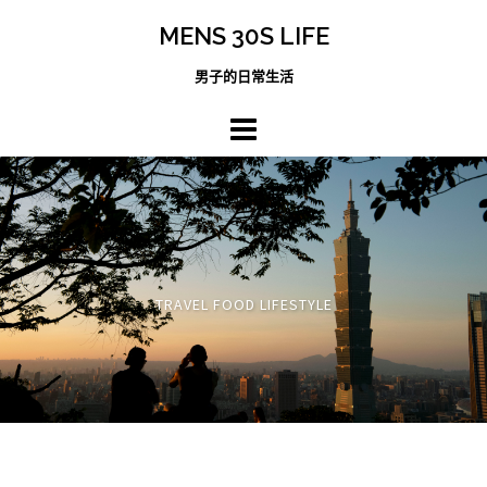
跳
MENS 30S LIFE
至
主
男子的日常生活
內
容
區
TRAVEL FOOD LIFESTYLE