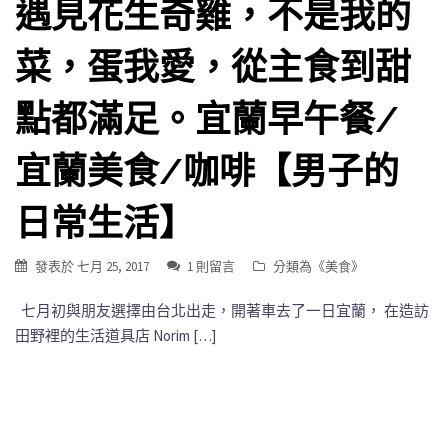
遇見花生奇雞，不是我的
菜，蛋我愛，從主食到甜
點都滿足。宜蘭早午餐/
宜蘭美食/咖啡【男子的
日常生活】
發表於
七月 25, 2017
1 則留言
分類為《
美食
》
七月初與朋友選擇由台北出走，開著車去了一日宜蘭， 在造訪
田野裡的生活道具店 Norim […]